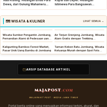
Nasi Kuning: Hidangan Emas Para
Kupat dan Lepet: Hidangan
Dewa, dari Gunung Mahameru
Istimewa Para Bangsawan
hingga Meja Syukuran
Majapahit yang Kini Jadi Menu
Lebaran
🗺️ WISATA & KULINER
LIHAT SEMUA →
Wisata Sumber Pengantin Jombang,
Air Terjun Grenjeng Jombang, Wisata
Pemandian Alami di Pedesaan yang
Alam Gratis dengan Trekking
Asri
Menantang
Kaligunting Bamboo Forest Market,
Taman Kebon Ratu Jombang, Wisata
Pasar Unik Uang Bambu di Jombang
Keluarga Murah dengan Spot Foto
Unik
ARSIP DATABASE ARTIKEL
MAJAPOST
.COM
MAJAPAHIT POST · MEDIA JAWA TIMUR
Portal berita online yang menyajikan informasi terkini, akurat, dan