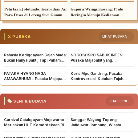
Tua dari Majapahit
Mahameru Bawah Tanah
Petirtaan Jolotundo: Keabadian Air
Gapura Wringinlawang: Pintu
Para Dewa di Lereng Suci Gunung
Beringin Menuju Kediaman
Penanggungan
Mahapatih Gajah Mada
⚔️ PUSAKA
LIHAT PUSAKA →
Rahasia Kedigdayaan Gajah Mada:
NOGOSOSRO SABUK INTEN:
Bukan Hanya Sakti, Tapi Paham
Pusaka Majapahit yang
Teknologi
Mengajarkan Kepasrahan
PATAKA HYANG NAGA
Keris Mpu Gandring: Pusaka
AMAWABHUMI - Pusaka Majapahit
Kontroversial, Kutukan Tujuh
yang Tersimpan di Museum
Turunan yang Mengguncang
Amerika
Singhasari
🎭 SENI & BUDAYA
LIHAT SENI →
Carnival Catakgayam Mojowarno
Sanggar Wayang Topeng
Meriahkan HUT Kemerdekaan RI
Jatiduwur Jombang, Wisata
ke-81
Edukasi Seni Budaya yang Langka