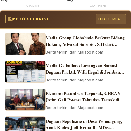
BERITA TERKINI
LIHAT SEMUA →
Media Group Globalindo Perkuat Bidang
Hukum, Advokat Subroto, S.H dari
PERADI SAI Bergabung di Biro
Berita terkini dari Majapost.com
Surabaya
Media Globalindo Layangkan Somasi,
Dugaan Praktik WiFi Ilegal di Jombang
Disorot
Berita terkini dari Majapost.com
Ekonomi Pesantren Terpuruk, GBRAN
Jatim Gali Potensi Tahu dan Ternak di
Roudlotul As'adiyah
Berita terkini dari Majapost.com
Dugaan Nepotisme di Desa Wonoagung,
Anak Kades Jadi Ketua BUMDes